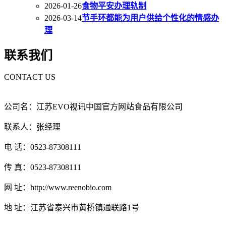
2026-01-26
食物平安办理轨制
2026-03-14
节手环都能为用户供给个性化的情感办
理
联系我们
CONTACT US
公司名：江苏EVO视讯中国官方网站食品有限公司
联系人：张经理
电 话：0523-87308111
传 真：0523-87308111
网 址：http://www.reenobio.com
地 址：江苏省泰兴市黄桥镇通联路1号